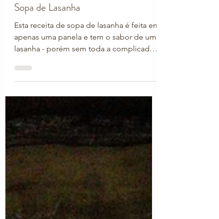
-
16 de abr. de 2025
Sopa de Lasanha
Esta receita de sopa de lasanha é feita em
apenas uma panela e tem o sabor de uma
lasanha - porém sem toda a complicada
preparação! Os temperos italianos dão
um sabor de comida Mediterrânea para
esta sopa, e o tofu de ricota e o molho
pesto que são indicados nesta receita
trazem ainda mais sabor e nutrientes para
nossa refeição!