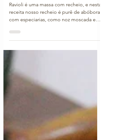
-
27 de jan. de 2024
Ravioli Caseiro - com descarte de
Sourdough
Ravioli é uma massa com recheio, e nesta
receita nosso recheio é purê de abóbora
com especiarias, como noz moscada e
pimenta preta.