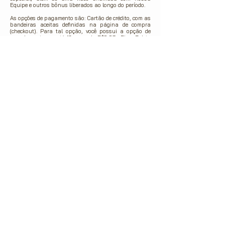
Equipe e outros bônus liberados ao longo do período.
As opções de pagamento são:
Cartão de crédito, com as
bandeiras aceitas definidas na página de compra
(checkout). Para tal opção, você possui a opção de
parcelamento em até 12 vezes de R$9,97.
Pix e Boleto
Bancário, com o pagamento no valor total da
assinatura anual.
Além do uso de uma conta PayPal
como forma de pagamento.
Por favor, atente ao prazo de confirmação do seu
acesso de acordo com o método de pagamento
escolhido. O método de pagamento através do cartão
de crédito dá acesso imediato ao Clube Reset e
Comunidade Plant-Based. As demais formas de
pagamento precisarão ser processadas pelos bancos e
parceiros para então liberar o seu acesso à
plataforma. Porém, este processo tem sido rápido e o
seu acesso é liberado tão logo o processamento é
confirmado. Todas as informações serão sempre
enviadas a você para o seu e-mail cadastrado. Fique
sempre de olho nele :)
Agradecemos a leitura da nossa Política de Compra e
qualquer dúvida ou necessidade, por favor entre em
contato conosco!
Equipe de Suporte Reset PRO | Claudia Schatz
suporte@claudiaschatz.com
PLANT-BASED FOR LIFE