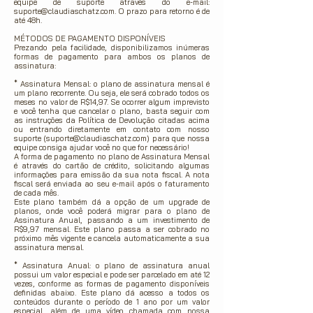
equipe de suporte através do e-mail:
suporte@claudiaschatz.com
. O
prazo para retorno é de
até 48h.
MÉTODOS DE PAGAMENTO DISPONÍVEIS
Prezando pela facilidade, disponibilizamos inúmeras
formas de pagamento para ambos os planos de
assinatura:
* Assinatura Mensal: o plano de assinatura mensal é
um plano recorrente. Ou seja, ele será cobrado todos os
meses no valor de R$14,97. Se ocorrer algum imprevisto
e você tenha que cancelar o plano, basta seguir com
as instruções da Política de Devolução citadas acima
ou entrando diretamente em contato com nosso
suporte (
suporte@claudiaschatz.com
) para que nossa
equipe consiga ajudar você no que for necessário!
A forma de pagamento no plano de Assinatura Mensal
é através do cartão de crédito, solicitando algumas
informações para emissão da sua nota fiscal. A nota
fiscal será enviada ao seu e-mail após o faturamento
de cada mês.
Este plano também dá a opção de um upgrade de
planos, onde você poderá migrar para o plano de
Assinatura Anual, passando a um investimento de
R$9,97 mensal. Este plano passa a ser cobrado no
próximo mês vigente e cancela automaticamente a sua
assinatura mensal.
* Assinatura Anual: o plano de assinatura anual
possui um valor especial e pode ser parcelado em até 12
vezes, conforme as formas de pagamento disponíveis
definidas abaixo. Este plano dá acesso a todos os
conteúdos durante o período de 1 ano por um valor
especial, além de uma vídeo chamada com nossa