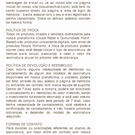
mensagem do e-mail ou vá ao nosso site: na página
inicial do nosso site (claudiaschatz.com) você terá no
canto superior direito da página a área de login de
membros - basta acessar com o seu e-mail registrado e
senha cadastrada. Todos os demais acessos ocorrem
da mesma forma.
POLÍTICA DE TROC
A
Todos os produtos criados e vendidos diretamente pela
nossa plataforma (Clube Reset e Comunidade Plant-
Based) são produtos unicamente digitais, sem envio de
produtos físicos. Portanto, a troca de produtos poderá
ocorrer caso você deseje trocar o tipo de assinatura: de
mensal para anual, passando a valer o valor da
assinatura anual no próximo mês de cobrança.
POLÍTICA DE DEVOLUÇÃO E REEMBOLSO
Caso ocorra alguma necessidade de reembolso ou
cancelamento de algum dos modelos de assinatura
disponíveis em nossa plataforma, o processo poderá
ser feito através do seu acesso à página de membros
ou entrando em contato com nossa equipe de suporte.
Dentro de 7 dias após a compra, poderá ser solicitado
o cancelamento e o reembolso do valor investido, sendo
o investimento totalmente retornado a você pelo mesmo
método de compra. Após este período de 7 dias, caso
tenha necessidade de cancelamento, você receberá a
confirmação de cancelamento e não haverá próximas
cobranças a depender do modelo de assinatura
adquirido.
FORMAS DE CONTATO
Para dúvidas ou solicitações referentes ao planos de
assinatura, por favor entre em contato com nossa