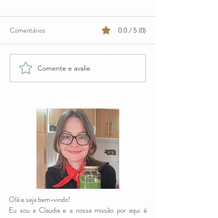
Comentários
0.0 / 5 (0)
Comente e avalie
Bolo de Fubá Fofinho | Sem
Bolo de Cenoura F
leite, ovos e óleo
Plant-Based
Olá e seja bem-vindo!
Eu sou a Claudia e a nossa missão por aqui é