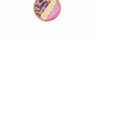
Clube Reset - Nossa Comunidade de Cozinha
Exclusiva!
Saiba Mais e Faça Parte!
Conheça nosso Instagram
@mysoulfulkitchen
com conteúdos em Inglês &
Alemão!