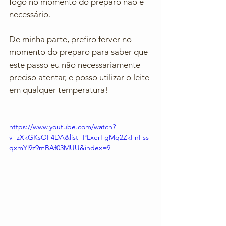
fogo no momento do preparo não é 
necessário. 
De minha parte, prefiro ferver no 
momento do preparo para saber que 
este passo eu não necessariamente 
preciso atentar, e posso utilizar o leite 
em qualquer temperatura! 
https://www.youtube.com/watch?
v=zXkGKsOF4DA&list=PLxerFgMq2ZkFnFss
qxmYl9z9mBAf03MUU&index=9