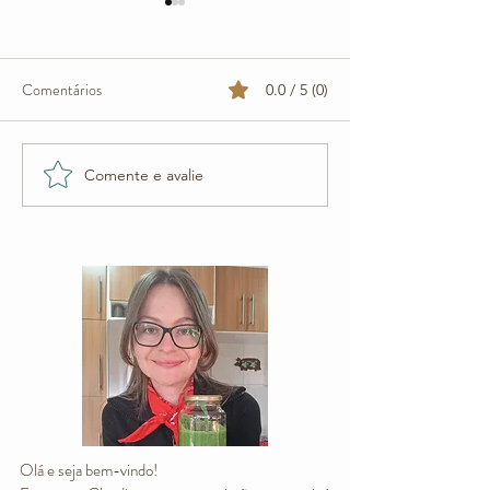
Comentários
0.0 / 5 (0)
Sopa de Lasanha
Bolo Hummingbird
Comente e avalie
Olá e seja bem-vindo!