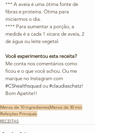
*** A aveia é uma ótima fonte de 
fibras e proteína. Ótima para 
iniciarmos o dia.
**** Para aumentar a porção, a 
medida é a cada 1 xícara de aveia, 2 
de água ou leite vegetal.
Você experimentou esta receita? 
Me conta nos comentários como 
ficou e o que você achou. Ou me 
marque no Instagram com 
#CShealthsquad
 ou 
#claudiaschatz
! 
Bom Apetite!!
Menos de 10 ingredientes
Menos de 30 min
Refeições Principais
RECEITAS