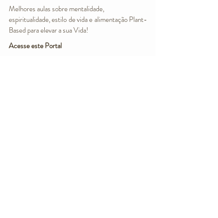
Melhores aulas sobre mentalidade,
espiritualidade, estilo de vida e alimentação Plant-
Based para elevar a sua Vida!
Acesse este Portal
Clube Reset - Nossa Comunidade de Cozinha
Exclusiva!
Saiba Mais e Faça Parte!