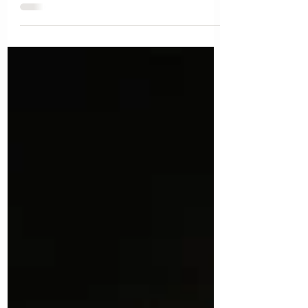
saudável, mas não sabe exatamente o
que fazer? Essa receita é tão simples, que
eu garanto que você tem...