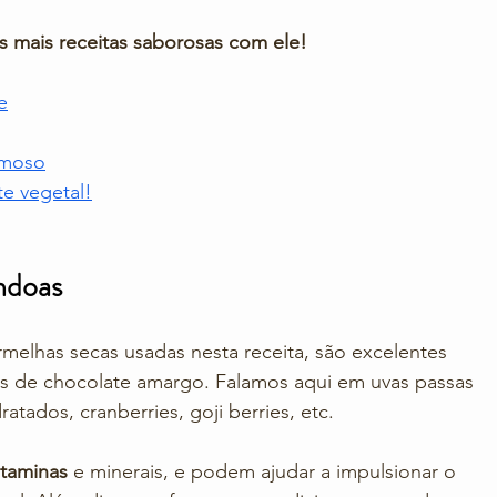
 mais receitas saborosas com ele! 
e
emoso
te vegetal!
ndoas
ermelhas secas usadas nesta receita, são excelentes 
as de chocolate amargo. Falamos aqui em uvas passas 
tados, cranberries, goji berries, etc.
itaminas
 e minerais, e podem ajudar a impulsionar o 