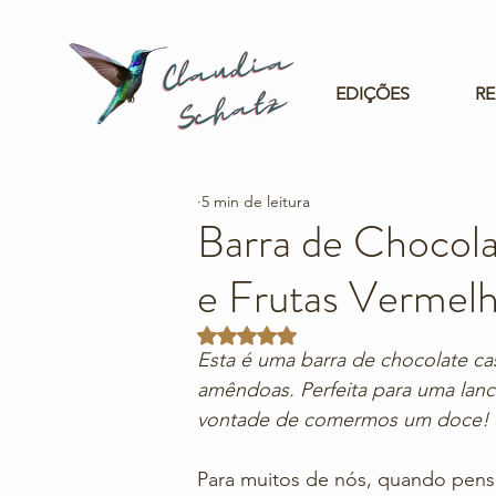
EDIÇÕES
RE
5 min de leitura
Barra de Chocol
e Frutas Vermel
Avaliado com NaN de 5 estrelas.
Esta é uma barra de chocolate cas
amêndoas. Perfeita para uma lan
vontade de comermos um doce!
Para muitos de nós, quando pen