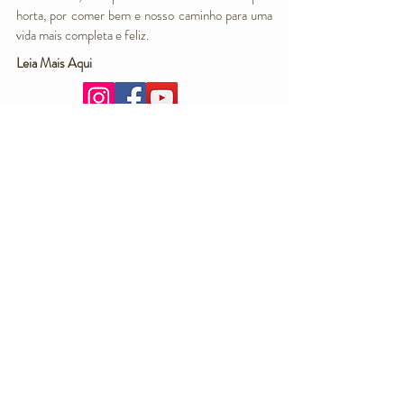
horta, por comer bem e nosso caminho para uma
vida mais completa e feliz.
Leia Mais Aqui
Reset PRO - Nossa Plataforma de Ensino
completa!
Melhores aulas sobre mentalidade,
espiritualidade, estilo de vida e alimentação Plant-
Based para elevar a sua Vida!