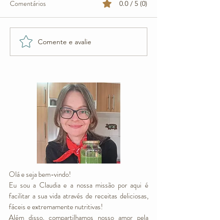
Comentários
0.0 / 5 (0)
O mais cremoso 
Comente e avalie
Pão Vegano de Banana com
Castanha de Caju
Olá e seja bem-vindo!
Eu sou a Claudia e a nossa missão por aqui é
facilitar a sua vida através de receitas deliciosas,
fáceis e extremamente nutritivas!
Além disso, compartilhamos nosso amor pela