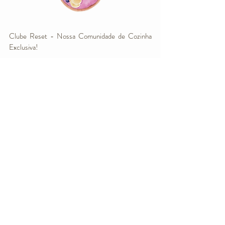
Clube Reset - Nossa Comunidade de Cozinha
Exclusiva!
Saiba Mais e Faça Parte!
Conheça nosso Instagram
@mysoulfulkitchen
com conteúdos em Inglês &
Alemão!