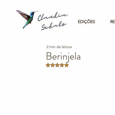
EDIÇÕES
RE
2 min de leitura
Berinjela
Avaliado com NaN de 5 estrelas.