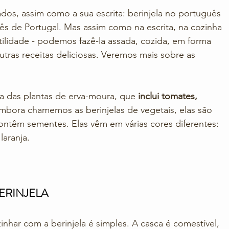
ados, assim como a sua escrita: berinjela no português 
uês de Portugal. Mas assim como na escrita, na cozinha 
atilidade - podemos fazê-la assada, cozida, em forma 
tras receitas deliciosas. Veremos mais sobre as 
ia das plantas de erva-moura, que 
inclui tomates, 
Embora chamemos as berinjelas de vegetais, elas são 
ntêm sementes. Elas vêm em várias cores diferentes: 
laranja. 
RINJELA
nhar com a berinjela é simples. A casca é comestível, 