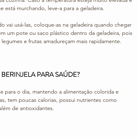
da cozinha. Caso a temperatura esteja muito elevada e 
ue está murchando, leve-a para a geladeira. 
do vai usá-las, coloque-as na geladeira quando chegar 
em um pote ou saco plástico dentro da geladeira, pois 
 legumes e frutas amadureçam mais rapidamente. 
 BERINJELA PARA SAÚDE?
 para o dia, mantendo a alimentação colorida e 
ras, tem poucas calorias, possui nutrientes como 
 além de antioxidantes. 