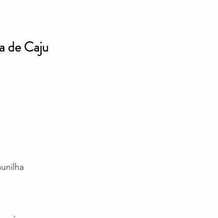
a de Caju
s
aunilha