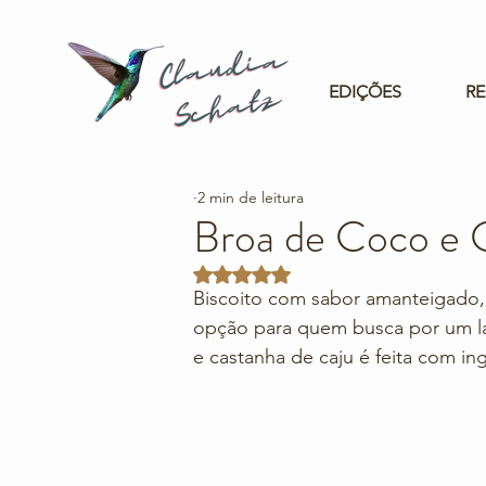
EDIÇÕES
RE
2 min de leitura
Broa de Coco e 
Avaliado com NaN de 5 estrelas.
Biscoito com sabor amanteigado,
opção para quem busca por um la
e castanha de caju é feita com i