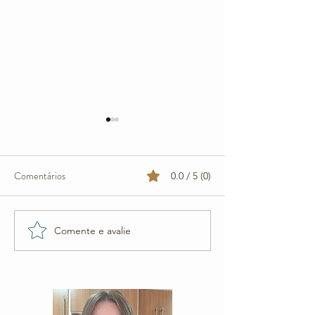
Comentários
0.0 / 5 (0)
Sopa de Lasanha
Bolo Hummingbird
Comente e avalie